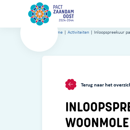
Home
Activiteiten
Inloopspreekuur 
Terug naar het overzic
INLOOPSPR
WOONMOLE