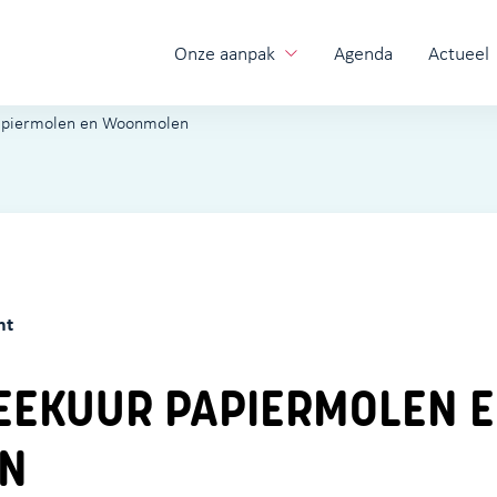
Onze aanpak
Agenda
Actueel
papiermolen en Woonmolen
ht
EEKUUR PAPIERMOLEN 
N