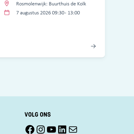
Rosmolenwijk: Buurthuis de Kolk
7 augustus 2026 09:30 - 13:00
VOLG ONS
Facebook Pact Zaandam Oost
Instagram Pact Zaandam Oost
YouTube Pact Zaandam Oost
LinkedIn
Mail