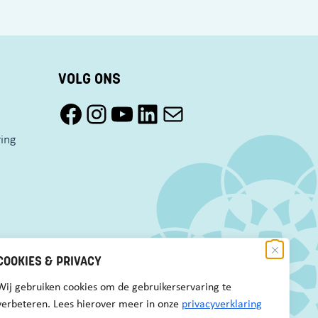
VOLG ONS
Facebook Pact Zaandam Oost
Instagram Pact Zaandam Oost
YouTube Pact Zaandam Oost
LinkedIn
Mail
ring
COOKIES & PRIVACY
Wij gebruiken cookies om de gebruikerservaring te
verbeteren. Lees hierover meer in onze
privacyverklaring