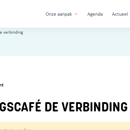
Onze aanpak
Agenda
Actueel
e verbinding
ht
GSCAFÉ DE VERBINDING