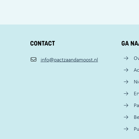
CONTACT
GA NA
Ov
info@pactzaandamoost.nl
Ac
N
Er
Pa
Be
Pu