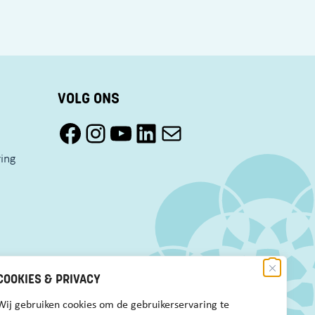
VOLG ONS
Facebook Pact Zaandam Oost
Instagram Pact Zaandam Oost
YouTube Pact Zaandam Oost
LinkedIn
Mail
ring
COOKIES & PRIVACY
Wij gebruiken cookies om de gebruikerservaring te