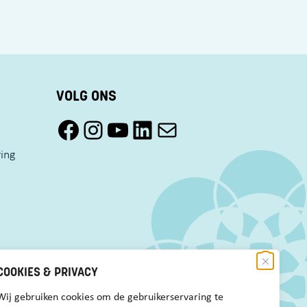
VOLG ONS
Facebook Pact Zaandam Oost
Instagram Pact Zaandam Oost
YouTube Pact Zaandam Oost
LinkedIn
Mail
ring
COOKIES & PRIVACY
Wij gebruiken cookies om de gebruikerservaring te