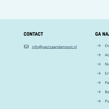
CONTACT
GA NA
Ov
info@pactzaandamoost.nl
Ac
N
Er
Pa
Be
Pu