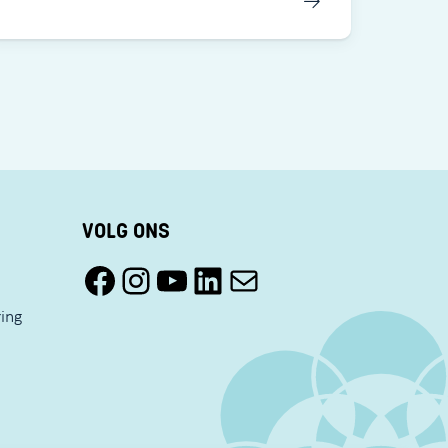
VOLG ONS
Facebook Pact Zaandam Oost
Instagram Pact Zaandam Oost
YouTube Pact Zaandam Oost
LinkedIn
Mail
ring