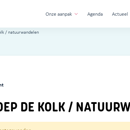
Onze aanpak
Agenda
Actueel
lk / natuurwandelen
ht
EP DE KOLK / NATUUR