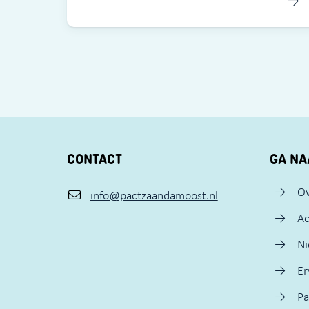
CONTACT
GA NA
Ov
info@pactzaandamoost.nl
Ac
N
Er
Pa