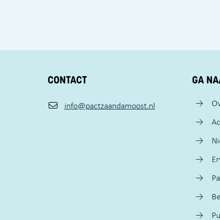
CONTACT
GA NA
Ov
info@pactzaandamoost.nl
Ac
N
Er
Pa
Be
Pu