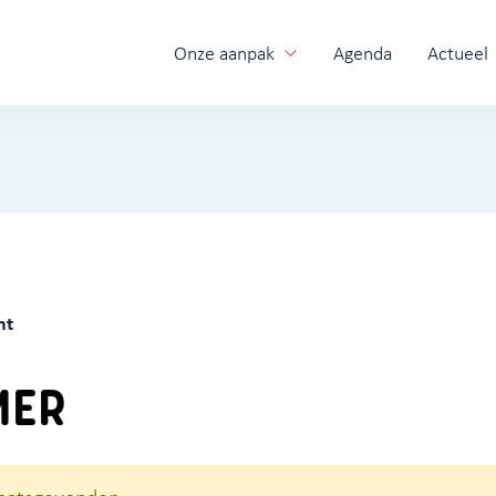
Onze aanpak
Agenda
Actueel
ht
MER