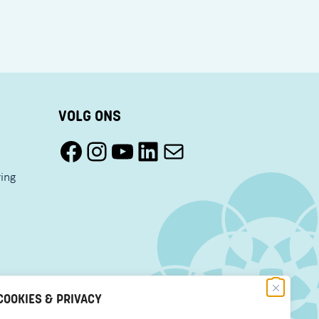
VOLG ONS
Facebook Pact Zaandam Oost
Instagram Pact Zaandam Oost
YouTube Pact Zaandam Oost
LinkedIn
Mail
ring
COOKIES & PRIVACY