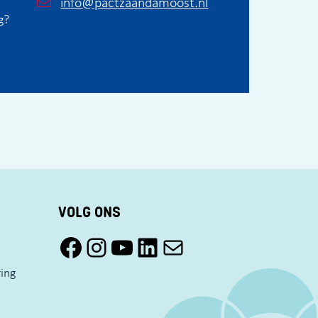
info@pactzaandamoost.nl
g?
VOLG ONS
Facebook Pact Zaandam Oost
Instagram Pact Zaandam Oost
YouTube Pact Zaandam Oost
LinkedIn
Mail
ring