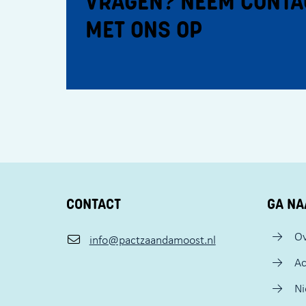
VRAGEN? NEEM CONTA
MET ONS OP
CONTACT
GA NA
Ov
info@pactzaandamoost.nl
Ac
N