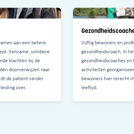
Gezondheidscoach
 samen aan een betere
Vijftig bewoners en profe
cept. Eenzame, sombere
gezondheidscoach. In h
nde klachten bij de
gezondheidscoaches en 
rden doorverwijzen naar
activiteiten georganise
dt de patiënt verder
bewoners hier terecht 
leiding over.
leeftijd.