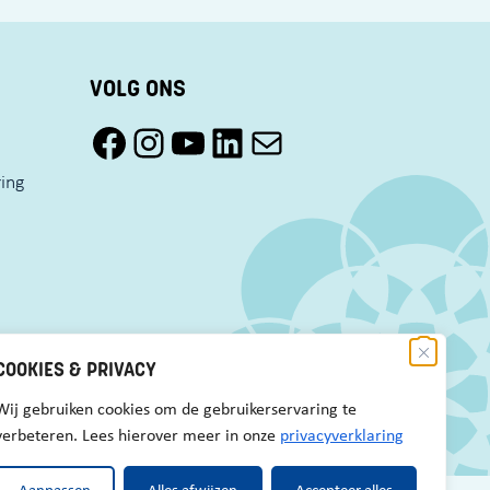
VOLG ONS
Facebook Pact Zaandam Oost
Instagram Pact Zaandam Oost
YouTube Pact Zaandam Oost
LinkedIn
Mail
ring
COOKIES & PRIVACY
Wij gebruiken cookies om de gebruikerservaring te
verbeteren. Lees hierover meer in onze
privacyverklaring
Aanpassen
Alles afwijzen
Accepteer alles