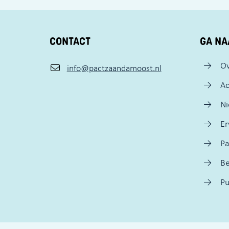
CONTACT
GA NA
Ov
info@pactzaandamoost.nl
Ac
N
Er
Pa
Be
Pu