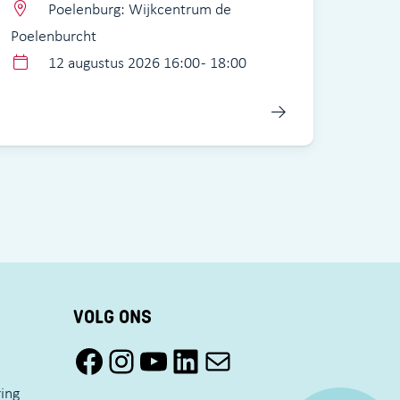
Poelenburg: Wijkcentrum de
Poelenburcht
12 augustus 2026 16:00 - 18:00
VOLG ONS
Facebook Pact Zaandam Oost
Instagram Pact Zaandam Oost
YouTube Pact Zaandam Oost
LinkedIn
Mail
ring