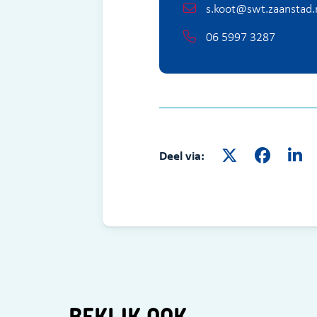
s.koot@swt.zaanstad.
06 5997 3287
Deel via:
BEKIJK OOK