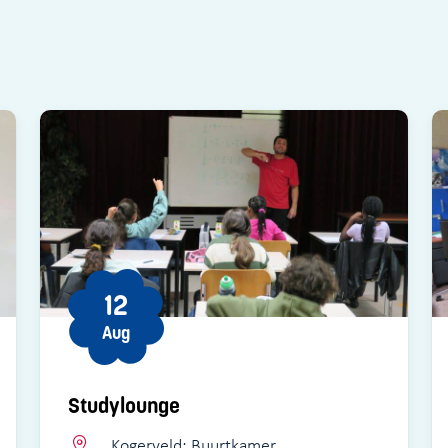
12
Aug
Studylounge
Kogerveld: Buurtkamer