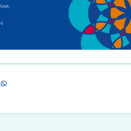
Koot.
nl