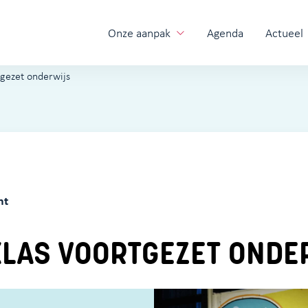
Onze aanpak
Agenda
Actueel
gezet onderwijs
ht
LAS VOORTGEZET ONDE