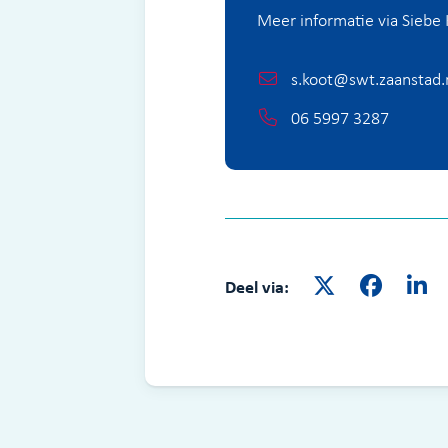
Meer informatie via Siebe 
s.koot@swt.zaanstad.
06 5997 3287
Deel via: