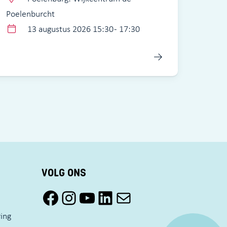
Poelenburcht
13 augustus 2026 15:30 - 17:30
VOLG ONS
Facebook Pact Zaandam Oost
Instagram Pact Zaandam Oost
YouTube Pact Zaandam Oost
LinkedIn
Mail
ring