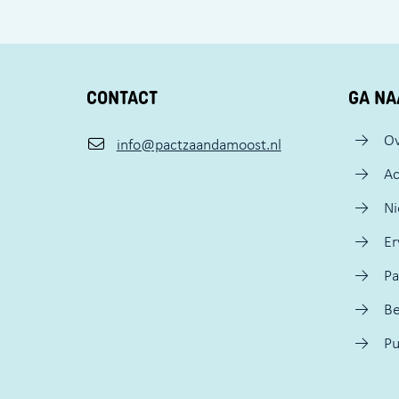
CONTACT
GA NA
Ov
info@pactzaandamoost.nl
Ac
N
Er
Pa
Be
Pu