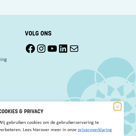
VOLG ONS
Facebook Pact Zaandam Oost
Instagram Pact Zaandam Oost
YouTube Pact Zaandam Oost
LinkedIn
Mail
ring
COOKIES & PRIVACY
Wij gebruiken cookies om de gebruikerservaring te
verbeteren. Lees hierover meer in onze
privacyverklaring