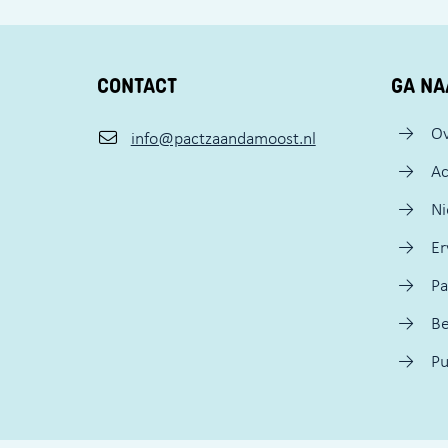
CONTACT
GA NA
Ov
info@pactzaandamoost.nl
Ac
N
Er
Pa
Be
Pu