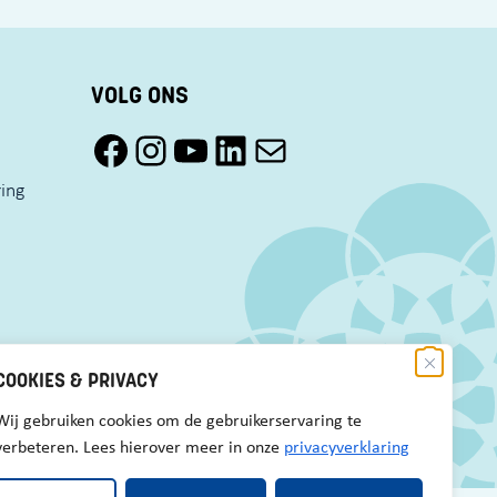
VOLG ONS
Facebook Pact Zaandam Oost
Instagram Pact Zaandam Oost
YouTube Pact Zaandam Oost
LinkedIn
Mail
ring
COOKIES & PRIVACY
Wij gebruiken cookies om de gebruikerservaring te
verbeteren. Lees hierover meer in onze
privacyverklaring