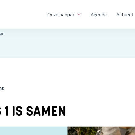
Onze aanpak
Agenda
Actueel
men
ht
 1 IS SAMEN