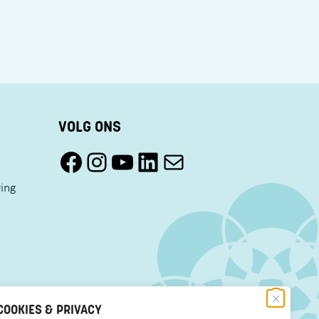
VOLG ONS
Facebook Pact Zaandam Oost
Instagram Pact Zaandam Oost
YouTube Pact Zaandam Oost
LinkedIn
Mail
ring
COOKIES & PRIVACY