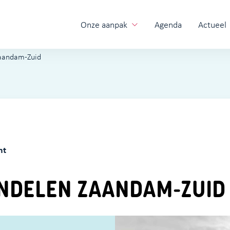
Onze aanpak
Agenda
Actueel
aandam-Zuid
ht
DELEN ZAANDAM-ZUID