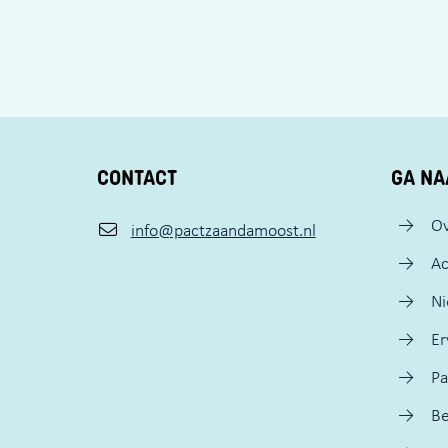
CONTACT
GA NA
Ov
info@pactzaandamoost.nl
Ac
N
Er
Pa
Be