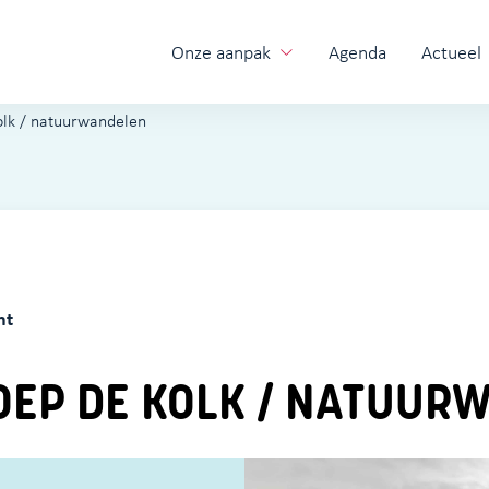
Onze aanpak
Agenda
Actueel
lk / natuurwandelen
ht
EP DE KOLK / NATUUR