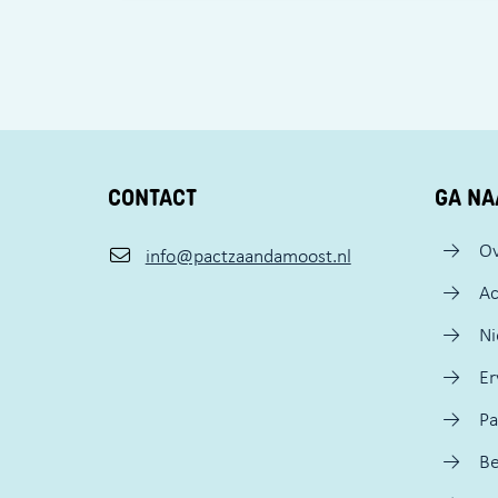
CONTACT
GA NA
Ov
info@pactzaandamoost.nl
Ac
N
Er
Pa
Be