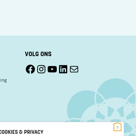
VOLG ONS
Facebook Pact Zaandam Oost
Instagram Pact Zaandam Oost
YouTube Pact Zaandam Oost
LinkedIn
Mail
ring
COOKIES & PRIVACY