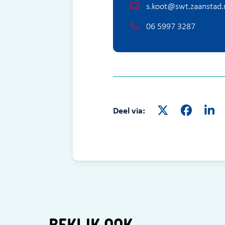
s.koot@swt.zaanstad.
06 5997 3287
Deel via:
BEKIJK OOK