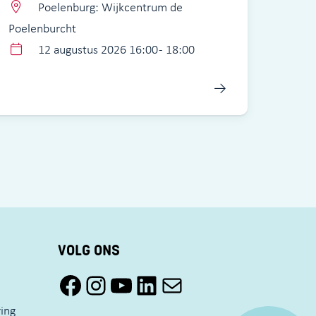
Poelenburg: Wijkcentrum de
Poelenburcht
12 augustus 2026 16:00 - 18:00
VOLG ONS
Facebook Pact Zaandam Oost
Instagram Pact Zaandam Oost
YouTube Pact Zaandam Oost
LinkedIn
Mail
ring