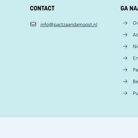
CONTACT
GA NA
Ov
info@pactzaandamoost.nl
Ac
N
Er
Pa
Be
Pu