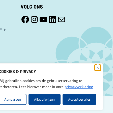
VOLG ONS
Facebook Pact Zaandam Oost
Instagram Pact Zaandam Oost
YouTube Pact Zaandam Oost
LinkedIn
Mail
ring
COOKIES & PRIVACY
Wij gebruiken cookies om de gebruikerservaring te
verbeteren. Lees hierover meer in onze
privacyverklaring
Aanpassen
Alles afwijzen
Accepteer alles