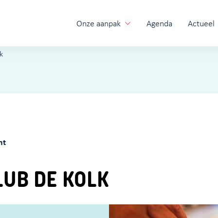
Onze aanpak
Agenda
Actueel
k
ht
LUB DE KOLK