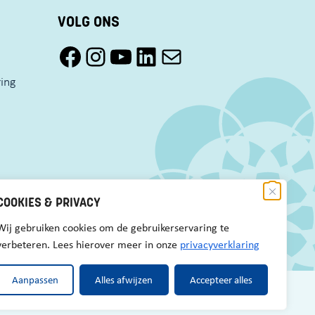
VOLG ONS
Facebook Pact Zaandam Oost
Instagram Pact Zaandam Oost
YouTube Pact Zaandam Oost
LinkedIn
Mail
ring
COOKIES & PRIVACY
Wij gebruiken cookies om de gebruikerservaring te
verbeteren. Lees hierover meer in onze
privacyverklaring
Aanpassen
Alles afwijzen
Accepteer alles