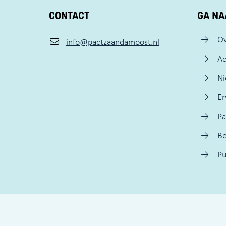
CONTACT
GA NA
Ov
info@pactzaandamoost.nl
Ac
N
Er
Pa
Be
Pu